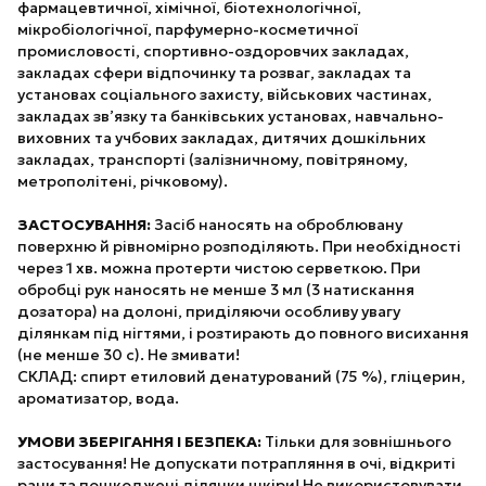
фармацевтичної, хімічної, біотехнологічної,
мікробіологічної, парфумерно-косметичної
промисловості, спортивно-оздоровчих закладах,
закладах сфери відпочинку та розваг, закладах та
установах соціального захисту, військових частинах,
закладах зв’язку та банківських установах, навчально-
виховних та учбових закладах, дитячих дошкільних
закладах, транспорті (залізничному, повітряному,
метрополітені, річковому).
ЗАСТОСУВАННЯ:
Засіб наносять на оброблювану
поверхню й рівномірно розподіляють. При необхідності
через 1 хв. можна протерти чистою серветкою. При
обробці рук наносять не менше 3 мл (3 натискання
дозатора) на долоні, приділяючи особливу увагу
ділянкам під нігтями, і розтирають до повного висихання
(не менше 30 с). Не змивати!
СКЛАД: спирт етиловий денатурований (75 %), гліцерин,
ароматизатор, вода.
УМОВИ ЗБЕРІГАННЯ І БЕЗПЕКА:
Тільки для зовнішнього
застосування! Не допускати потрапляння в очі, відкриті
рани та пошкоджені ділянки шкіри! Не використовувати