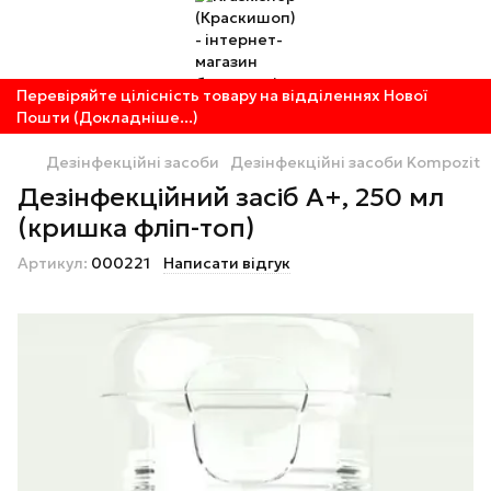
Перевіряйте цілісність товару на відділеннях Нової
Пошти (Докладніше...)
Дезінфекційні засоби
Дезінфекційні засоби Kompozit
Дезінфекційний засіб А+, 250 мл
(кришка фліп-топ)
Артикул:
000221
Написати відгук