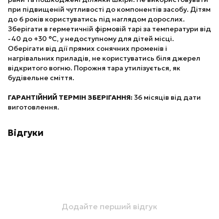
при підвищеній чутливості до компонентів засобу. Дітям
до 6 років користуватись під наглядом дорослих.
Зберігати в герметичній фірмовій тарі за температури від
-40 до +30 °С, у недоступному для дітей місці.
Оберігати від дії прямих сонячних променів і
нагрівальних приладів, не користуватись біля джерел
відкритого вогню. Порожня тара утилізується, як
будівельне сміття.
ГАРАНТІЙНИЙ ТЕРМІН ЗБЕРІГАННЯ:
36 місяців від дати
виготовлення.
Відгуки
Додайте перший відгук