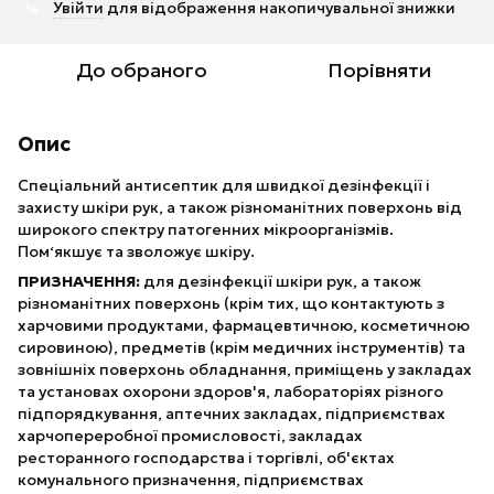
Увійти
для відображення накопичувальної знижки
%
До обраного
Порівняти
Опис
Спеціальний антисептик для швидкої дезінфекції і
захисту шкіри рук, а також різноманітних поверхонь від
широкого спектру патогенних мікроорганізмів.
Пом‘якшує та зволожує шкіру.
ПРИЗНАЧЕННЯ:
для дезінфекції шкіри рук, а також
різноманітних поверхонь (крім тих, що контактують з
харчовими продуктами, фармацевтичною, косметичною
сировиною), предметів (крім медичних інструментів) та
зовнішніх поверхонь обладнання, приміщень у закладах
та установах охорони здоров'я, лабораторіях різного
підпорядкування, аптечних закладах, підприємствах
харчопереробної промисловості, закладах
ресторанного господарства і торгівлі, об'єктах
комунального призначення, підприємствах