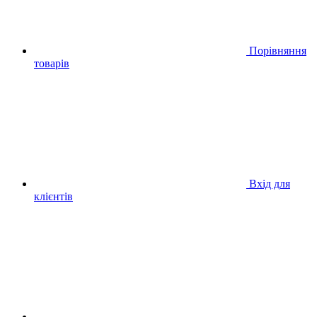
Порівняння
товарів
Вхід для
клієнтів