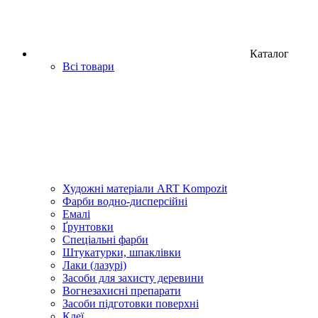
Каталог
Всі товари
Художні матеріали ART Kompozit
Фарби водно-дисперсійні
Емалі
Ґрунтовки
Спеціальні фарби
Штукатурки, шпаклівки
Лаки (лазурі)
Засоби для захисту деревини
Вогнезахисні препарати
Засоби підготовки поверхні
Клеї