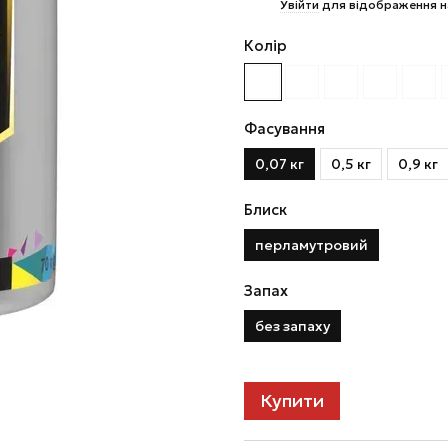
%
Увійти
для відображення н
Колір
Фасування
0,07 кг
0,5 кг
0,9 кг
Блиск
перламутровий
Запах
без запаху
Купити