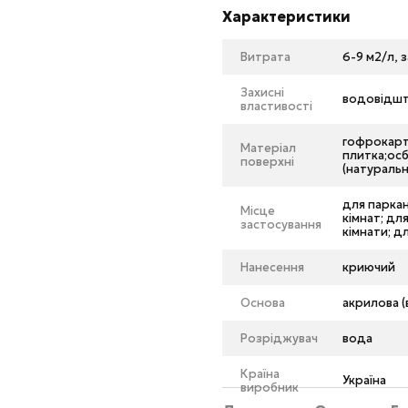
Характеристики
Витрата
6-9 м2/л, 
Захисні
водовідшто
властивості
гофрокарт
Матеріал
плитка;осб
поверхні
(натураль
для паркан
Місце
кімнат; дл
застосування
кімнати; д
Нанесення
криючий
Основа
акрилова (
Розріджувач
вода
Країна
Україна
виробник