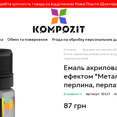
ряйте цілісність товару на відділеннях Нової Пошти (Докладн
ка
Обмін та повернення
Угода на обробку персональних д
Головна
Художні матеріали AR
Емаль акрилова універсальна водо
перламутровий
Емаль акрилова
ефектом "Металі
перлина, перл
В наявності
Артикул: 16327
Н
87 грн