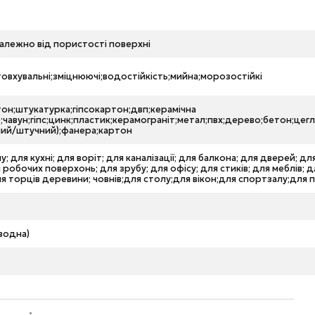
залежно від пористості поверхні
вхувальні;зміцнюючі;водостійкість;мийна;морозостійкі
он;штукатурка;гіпсокартон;двп;керамічна
;чавун;гіпс;цинк;пластик;керамограніт;метал;пвх;дерево;бетон;цегл
ний/штучний);фанера;картон
у; для кухні; для воріт; для каналізації; для балкона; для дверей; д
я робочих поверхонь; для зрубу; для офісу; для стиків; для меблів; д
ля торців деревини; човнів;для столу;для вікон;для спортзалу;для п
водна)