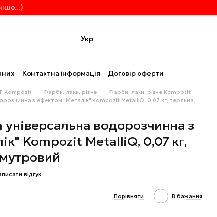
іше...)
Укр
аних
Контактна інформація
Договір оферти
T Kompozit
Фарби, лаки, різне
Фарби, лаки, різне Kompozit
розчинна з ефектом "Металік" Kompozit MetalliQ, 0,07 кг, перлина,
 універсальна водорозчинна з
к" Kompozit MetalliQ, 0,07 кг,
амутровий
аписати відгук
Порівняти
В бажання