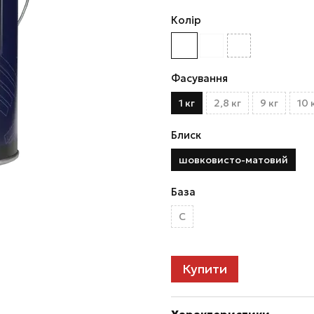
Колір
Фасування
1 кг
2,8 кг
9 кг
10 
Блиск
шовковисто-матовий
База
C
Купити