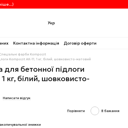
іше...)
Укр
аних
Контактна інформація
Договір оферти
Спеціальні фарби Kompozit
оги Kompozit АК-11, 1 кг, білий, шовковисто-матовий
 для бетонної підлоги
 1 кг, білий, шовковисто-
Написати відгук
Порівняти
В бажання
акопичувальної знижки