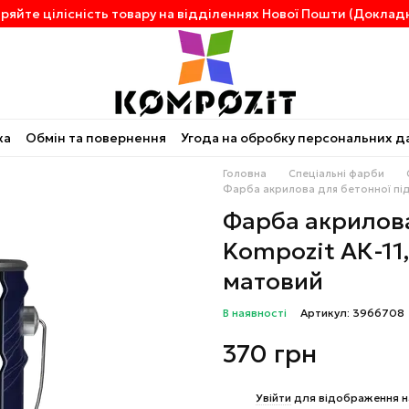
ряйте цілісність товару на відділеннях Нової Пошти (Докладн
ка
Обмін та повернення
Угода на обробку персональних д
Головна
Спеціальні фарби
Фарба акрилова для бетонної підл
Фарба акрилова
Kompozit АК-11,
матовий
В наявності
Артикул: 3966708
370 грн
%
Увійти
для відображення н