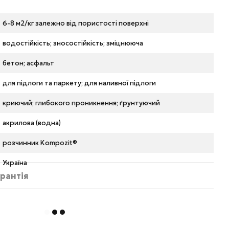
6-8 м2/кг залежно від пористості поверхні
водостійкість; зносостійкість; зміцнююча
бетон; асфальт
для підлоги та паркету; для наливної підлоги
криючий; глибокого проникнення; ґрунтуючий
акрилова (водна)
розчинник Kompozit®
Україна
рантія