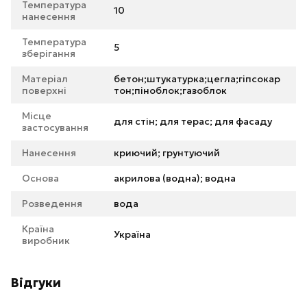
Температура
10
нанесення
Температура
5
зберігання
Матеріал
бетон;штукатурка;цегла;гіпсокар
поверхні
тон;піноблок;газоблок
Місце
для стін; для терас; для фасаду
застосування
Нанесення
криючий; грунтуючий
Основа
акрилова (водна); водна
Розведення
вода
Країна
Україна
виробник
Відгуки