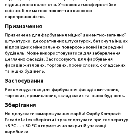
підвищеною вологістю. Утворює атмосферостійке
сніжно-біле матове покриття з високою
паропроникністю.
Призначення
Призначена для фарбування міцної цементно-вапняної
штукатурки, декоративних штукатурок, бетону та інших
відповідних мінеральних поверхонь зовні і всередині
будівель. Може використовуватися для забарвлення
цегляних фасадів. Застосовують для фарбування
фасадів житлових, торгових, промислових, складських
та інших будівель.
Застосування
Рекомендується для фарбування фасадів житлових,
торгових, промислових, складських та інших будівель.
Зберігання
Не допускати заморожування фарби! Фарбу Kompozit
Facade Latex зберігати і транспортувати при температурі
+5 °С ... + 30 °С в герметично закритій упаковці
виробника.