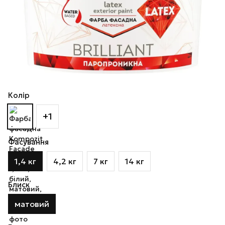
Колір
+1
Фасування
1,4 кг
4,2 кг
7 кг
14 кг
Блиск
матовий