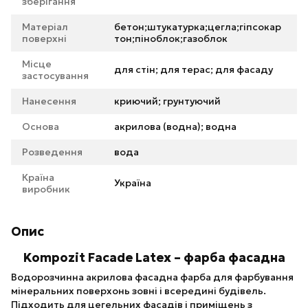
зберігання
Матеріал
бетон;штукатурка;цегла;гіпсокар
поверхні
тон;піноблок;газоблок
Місце
для стін; для терас; для фасаду
застосування
Нанесення
криючий; грунтуючий
Основа
акрилова (водна); водна
Розведення
вода
Країна
Україна
виробник
Опис
Kompozit Facade Latex – фарба фасадна
Водорозчинна акрилова фасадна фарба для фарбування
мінеральних поверхонь зовні і всередині будівель.
Підходить для цегельних фасадів і приміщень з