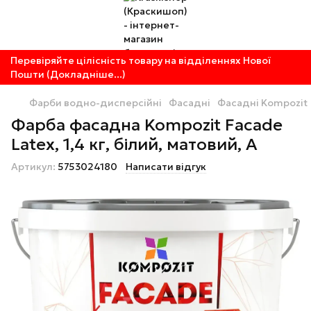
Перевіряйте цілісність товару на відділеннях Нової
Пошти (Докладніше...)
Фарби водно-дисперсійні
Фасадні
Фасадні Kompozit
Фарба фасадна Kompozit Facade
Latex, 1,4 кг, білий, матовий, A
Артикул:
5753024180
Написати відгук