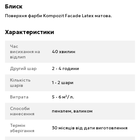
Блиск
Поверхня фарби Kompozit Facade Latex матова.
Характеристики
Час
висихання на
40 хвилин
відлип
Другий шар
2 - 4 години
Кількість
1 - 2 шари
шарів
Витрата
5 - 6 м²/ л.
Способи
пензлем, валиком
нанесення
Термін
30 місяців від дати виготовлення
зберігання