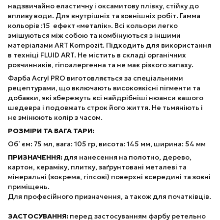
надзвичайно еластичну і оксамитову плівку, стійку до
впливу води. Для внутрішніх та зовнішніх робіт. Гамма
кольорів :15 ефект «металік». Всі кольори легко
змішуються між собою та комбінуються з іншими
матеріалами ART Kompozit. Підходить для використання
в техніці FLUID ART. Не містить в складі органічних
розчинників, гіпоалергенна та не має різкого запаху.
Фарба Acryl PRO виготовляється за спеціальними
рецептурами, що включають високоякісні пігменти та
добавки, які збережуть всі найдрібніші нюанси вашого
шедевра і подовжать строк його життя. Не тьмяніють і
не змінюють колір з часом.
РОЗМІРИ ТА ВАГА ТАРИ:
Об`єм: 75 мл, вага: 105 гр, висота: 145 мм, ширина: 54 мм
ПРИЗНАЧЕННЯ:
для нанесення на полотно, дерево,
картон, кераміку, плитку, заґрунтовані металеві та
мінеральні (зокрема, гіпсові) поверхні всередині та зовні
приміщень.
Для професійного призначення, а також для початківців.
ЗАСТОСУВАННЯ:
перед застосуванням фарбу ретельно