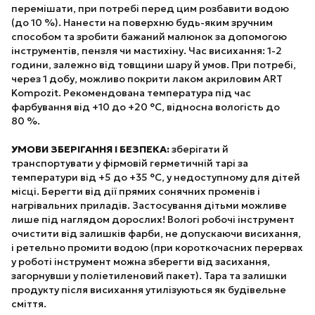
перемішати, при потребі перед цим розбавити водою
(до 10 %). Нанести на поверхню будь-яким зручним
способом та зробити бажаний малюнок за допомогою
інструментів, пензля чи мастихіну. Час висихання: 1-2
години, залежно від товщини шару й умов. При потребі,
через 1 добу, можливо покрити лаком акриловим ART
Kompozit. Рекомендована температура під час
фарбування від +10 до +20 °С, відносна вологість до
80 %.
УМОВИ ЗБЕРІГАННЯ І БЕЗПЕКА:
зберігати й
транспортувати у фірмовій герметичній тарі за
температури від +5 до +35 °С, у недоступному для дітей
місці. Берегти від дії прямих сонячних променів і
нагрівальних приладів. Застосування дітьми можливе
лише під наглядом дорослих! Вологі робочі інструмент
очистити від залишків фарби, не допускаючи висихання,
і ретельно промити водою (при короткочасних перервах
у роботі інструмент можна зберегти від засихання,
загорнувши у поліетиленовий пакет). Тара та залишки
продукту після висихання утилізуються як будівельне
сміття.