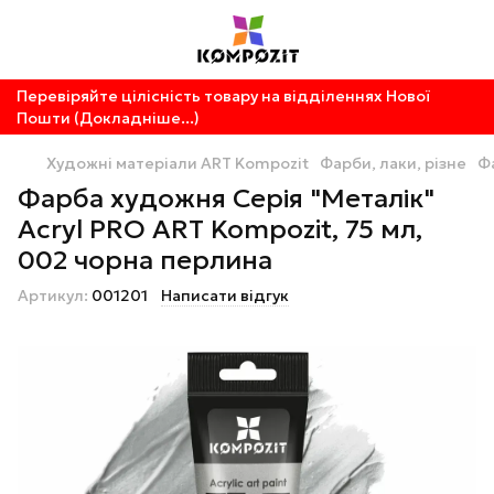
Перевіряйте цілісність товару на відділеннях Нової
Пошти (Докладніше...)
Художні матеріали ART Kompozit
Фарби, лаки, різне
Ф
Фарба художня Серія "Металік"
Acryl PRO ART Kompozit, 75 мл,
002 чорна перлина
Артикул:
001201
Написати відгук