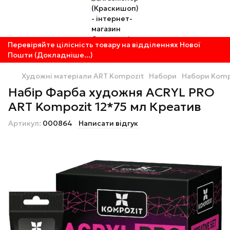
Перевіряйте цілісність товару на відділеннях Нової
Пошти (Докладніше...)
Художні матеріали ART Kompozit
Набори
Набори Komp
Набір Фарба художня ACRYL PRO
ART Kompozit 12*75 мл Креатив
Артикул:
000864
Написати відгук