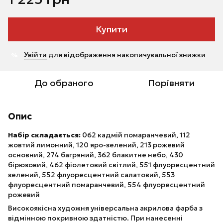
Купити
Увійти
для відображення накопичувальної знижки
%
До обраного
Порівняти
Опис
Набір складається:
062 кадмій помаранчевий, 112
жовтий лимонний, 120 яро-зелений, 213 рожевий
основний, 274 багряний, 362 блакитне небо, 430
бірюзовий, 462 фіолетовий світлий, 551 флуоресцентний
зелений, 552 флуоресцентний салатовий, 553
флуоресцентний помаранчевий, 554 флуоресцентний
рожевий
Високоякісна художня універсальна акрилова фарба з
відмінною покривною здатністю. При нанесенні