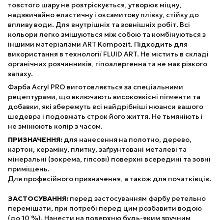
товстого шару не розтріскується, утворює міцну,
надзвичайно еластичну і оксамитову плівку, стійку до
впливу води. Для внутрішніх та зовнішніх робіт. Всі
кольори легко змішуються між собою та комбінуються з
іншими матеріалами ART Kompozit. Підходить для
використання в технології FLUID ART. Не містить в складі
органічних розчинників, гіпоалергенна та не має різкого
запаху.
Фарба Acryl PRO виготовляється за спеціальними
рецептурами, що включають високоякісні пігменти та
добавки, які збережуть всі найдрібніші нюанси вашого
шедевра і подовжать строк його життя. Не тьмяніють і
не змінюють колір з часом.
ПРИЗНАЧЕННЯ:
для нанесення на полотно, дерево,
картон, кераміку, плитку, заґрунтовані металеві та
мінеральні (зокрема, гіпсові) поверхні всередині та зовні
приміщень.
Для професійного призначення, а також для початківців.
ЗАСТОСУВАННЯ:
перед застосуванням фарбу ретельно
перемішати, при потребі перед цим розбавити водою
(до 10 %). Нанести на поверхню будь-яким зручним