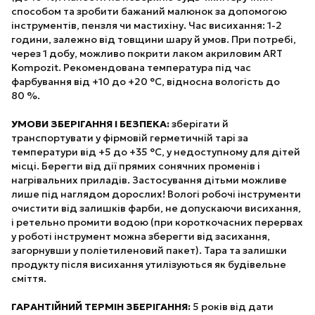
способом та зробити бажаний малюнок за допомогою
інструментів, пензля чи мастихіну. Час висихання: 1-2
години, залежно від товщини шару й умов. При потребі,
через 1 добу, можливо покрити лаком акриловим ART
Kompozit. Рекомендована температура під час
фарбування від +10 до +20 °С, відносна вологість до
80 %.
УМОВИ ЗБЕРІГАННЯ І БЕЗПЕКА:
зберігати й
транспортувати у фірмовій герметичній тарі за
температури від +5 до +35 °С, у недоступному для дітей
місці. Берегти від дії прямих сонячних променів і
нагрівальних приладів. Застосування дітьми можливе
лише під наглядом дорослих! Вологі робочі інструменти
очистити від залишків фарби, не допускаючи висихання,
і ретельно промити водою (при короткочасних перервах
у роботі інструмент можна зберегти від засихання,
загорнувши у поліетиленовий пакет). Тара та залишки
продукту після висихання утилізуються як будівельне
сміття.
ГАРАНТІЙНИЙ ТЕРМІН ЗБЕРІГАННЯ:
5 років від дати