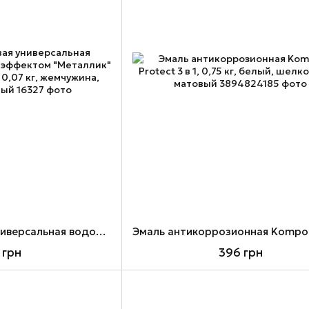
Эмаль акриловая универсальная водоразбавляемая с эффектом "Металлик" Kompozit MetalliQ, 0,07 кг, жемчужина, перламутровый
 грн
396 грн