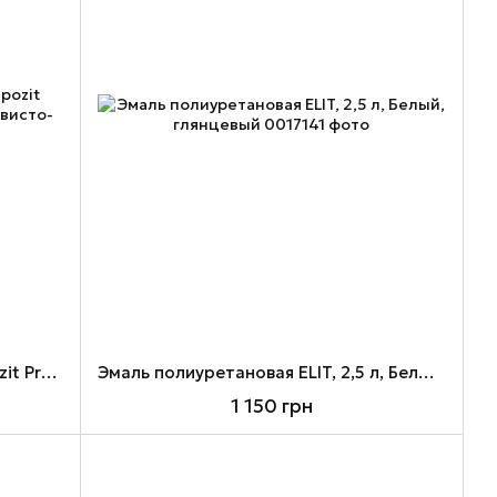
Эмаль антикоррозионная Kompozit Protect 3 в 1, 0,75 кг, белый, шелковисто-матовый
Эмаль полиуретановая ELIT, 2,5 л, Белый, глянцевый
1 150 грн