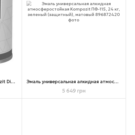
Эмаль антикоррозионная Kompozit Diamond 3 в 1, 9 л, графитовый, матовый
Эмаль универсальная алкидная атмосферостойкая Kompozit ПФ-115, 24 кг, зеленый (защитный), матовый
5 649 грн