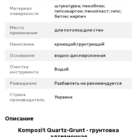
штукатурка; пеноблок;
Материал
гипсокартон; пенопласт; гипс;
поверхности
бетон; кирпич
Место
для потолка;для стен
применения
Нанесение
кроющий;грунтующий
Основание
водно-дисперсионная
Очистка
Водой
инструмента
Разведение
Разбавлять не рекомендуется
Страна
Украина
производитель
Описание
Kompozit Quartz-Grunt - грунтовка
адгезионная