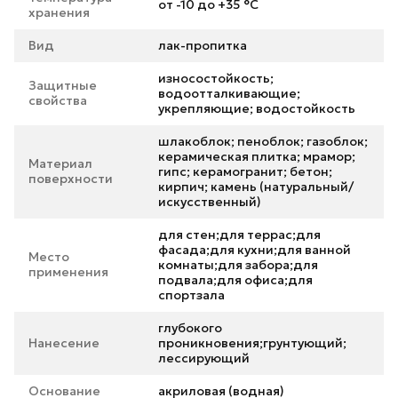
от -10 до +35 °С
хранения
Вид
лак-пропитка
износостойкость;
Защитные
водоотталкивающие;
свойства
укрепляющие; водостойкость
шлакоблок; пеноблок; газоблок;
керамическая плитка; мрамор;
Материал
гипс; керамогранит; бетон;
поверхности
кирпич; камень (натуральный/
искусственный)
для стен;для террас;для
фасада;для кухни;для ванной
Место
комнаты;для забора;для
применения
подвала;для офиса;для
спортзала
глубокого
Нанесение
проникновения;грунтующий;
лессирующий
Основание
акриловая (водная)